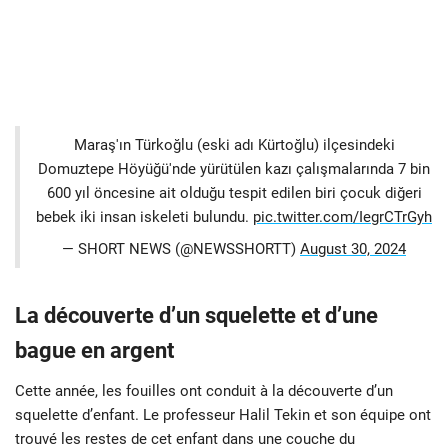
Maraş'ın Türkoğlu (eski adı Kürtoğlu) ilçesindeki
Domuztepe Höyüğü'nde yürütülen kazı çalışmalarında 7 bin
600 yıl öncesine ait olduğu tespit edilen biri çocuk diğeri
bebek iki insan iskeleti bulundu.
pic.twitter.com/IegrCTrGyh
— SHORT NEWS (@NEWSSHORTT)
August 30, 2024
La découverte d’un squelette et d’une
bague en argent
Cette année, les fouilles ont conduit à la découverte d’un
squelette d’enfant. Le professeur Halil Tekin et son équipe ont
trouvé les restes de cet enfant dans une couche du