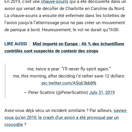
En 2019, c’est une
chauve-souris
qui a été découverte dans un
avion qui venait de décoller de Charlotte en Caroline du Nord.
La chauve-souris a ensuite été enfermée dans les toilettes de
l’avion jusqu’à l’atterrissage pour ne pas créer un mouvement
de panique à bord. Heureusement, le vol ne durait qu’1h30.
LIRE AUSSI
Miel importé en Europe : 46 % des échantillons
contrôlés sont suspectés de contenir des sirops
me, twice a year: “i’ll never fly spirit again.”
me, this morning, after deciding i’d rather save 12 dollars:
pic.twitter.com/ASqk3bb89j
— Peter Scattini (@PeterScattini)
July 31, 2019
Avez-vous déjà vécu un incident similaire ? Par ailleurs,
saviez-
vous qu’en 2010, le crash d’un avion a été provoqué par un
crocodile
?