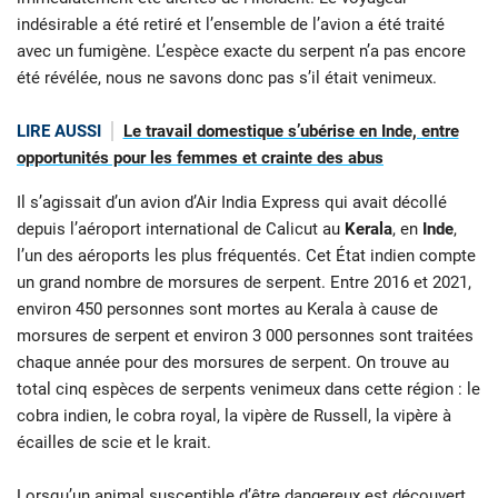
indésirable a été retiré et l’ensemble de l’avion a été traité
avec un fumigène. L’espèce exacte du serpent n’a pas encore
été révélée, nous ne savons donc pas s’il était venimeux.
LIRE AUSSI
Le travail domestique s’ubérise en Inde, entre
opportunités pour les femmes et crainte des abus
Il s’agissait d’un avion d’Air India Express qui avait décollé
depuis l’aéroport international de Calicut au
Kerala
, en
Inde
,
l’un des aéroports les plus fréquentés. Cet État indien compte
un grand nombre de morsures de serpent. Entre 2016 et 2021,
environ 450 personnes sont mortes au Kerala à cause de
morsures de serpent et environ 3 000 personnes sont traitées
chaque année pour des morsures de serpent. On trouve au
total cinq espèces de serpents venimeux dans cette région : le
cobra indien, le cobra royal, la vipère de Russell, la vipère à
écailles de scie et le krait.
Lorsqu’un animal susceptible d’être dangereux est découvert