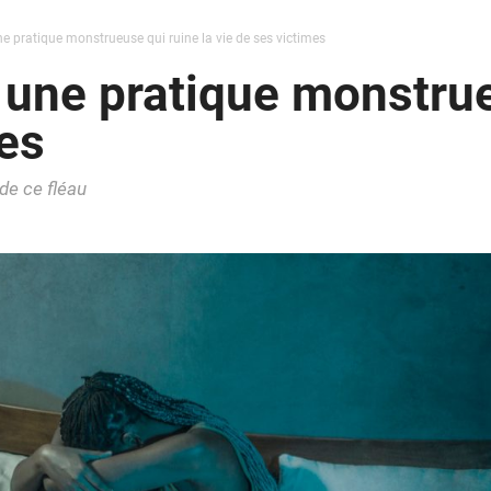
ne pratique monstrueuse qui ruine la vie de ses victimes
 une pratique monstrue
mes
 de ce fléau