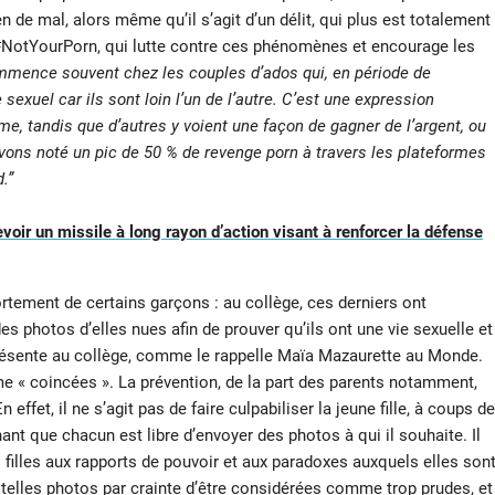
en de mal, alors même qu’il s’agit d’un délit, qui plus est totalement
#NotYourPorn, qui lutte contre ces phénomènes et encourage les
mmence souvent chez les couples d’ados qui, en période de
exuel car ils sont loin l’un de l’autre. C’est une expression
sme, tandis que d’autres y voient une façon de gagner de l’argent, ou
ons noté un pic de 50 % de revenge porn à travers les plateformes
.”
evoir un missile à long rayon d’action visant à renforcer la défense
tement de certains garçons : au collège, ces derniers ont
des photos d’elles nues afin de prouver qu’ils ont une vie sexuelle et
présente au collège, comme le rappelle Maïa Mazaurette au Monde.
mme « coincées ». La prévention, de la part des parents notamment,
effet, il ne s’agit pas de faire culpabiliser la jeune fille, à coups de
achant que chacun est libre d’envoyer des photos à qui il souhaite. Il
filles aux rapports de pouvoir et aux paradoxes auxquels elles son
telles photos par crainte d’être considérées comme trop prudes, et