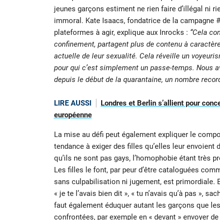
jeunes garçons estiment ne rien faire d’illégal ni ri
immoral. Kate Isaacs, fondatrice de la campagne 
plateformes à agir, explique aux Inrocks :
“Cela co
confinement, partagent plus de contenu à caractère s
actuelle de leur sexualité. Cela réveille un voyeuri
pour qui c’est simplement un passe-temps. Nous av
depuis le début de la quarantaine, un nombre record
LIRE AUSSI
Londres et Berlin s’allient pour conc
européenne
La mise au défi peut également expliquer le compor
tendance à exiger des filles qu’elles leur envoient 
qu’ils ne sont pas gays, l’homophobie étant très 
Les filles le font, par peur d’être cataloguées co
sans culpabilisation ni jugement, est primordiale. En 
« je te l’avais bien dit », « tu n’avais qu’à pas », s
faut également éduquer autant les garçons que les 
confrontées, par exemple en « devant » envoyer de 