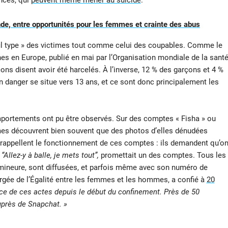
nces, qui
peuvent même mener au suicide
.
nde, entre opportunités pour les femmes et crainte des abus
rofil type » des victimes tout comme celui des coupables. Comme le
unes en Europe, publié en mai par l’Organisation mondiale de la sant
çons disent avoir été harcelés. À l’inverse, 12 % des garçons et 4 %
 en danger se situe vers 13 ans, et ce sont donc principalement les
mportements ont pu être observés. Sur des comptes « Fisha » ou
ictimes découvrent bien souvent que des photos d’elles dénudées
rappellent le fonctionnement de ces comptes : ils demandent qu’o
.
“Allez-y à balle, je mets tout”,
promettait un des comptes. Tous les
e mineure, sont diffusées, et parfois même avec son numéro de
rgée de l’Égalité entre les femmes et les hommes, a confié à
20
ce de ces actes depuis le début du confinement. Près de 50
uprès de Snapchat. »