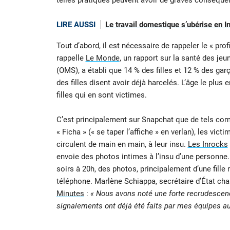
telles pratiques peuvent avoir de graves conséque
LIRE AUSSI
Le travail domestique s’ubérise en I
Tout d’abord, il est nécessaire de rappeler le « p
rappelle
Le Monde
, un rapport sur la santé des je
(OMS), a établi que 14 % des filles et 12 % des gar
des filles disent avoir déjà harcelés. L’âge le plus
filles qui en sont victimes.
C’est principalement sur Snapchat que de tels co
« Ficha » (« se taper l’affiche » en verlan), les v
circulent de main en main, à leur insu.
Les Inrocks
envoie des photos intimes à l’insu d’une personne
soirs à 20h, des photos, principalement d’une fill
téléphone. Marlène Schiappa, secrétaire d’État cha
Minutes
:
« Nous avons noté une forte recrudescen
signalements ont déjà été faits par mes équipes a