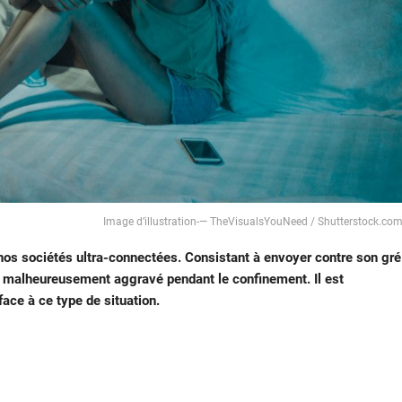
Image d’illustration-— TheVisualsYouNeed / Shutterstock.co
s sociétés ultra-connectées. Consistant à envoyer contre son gré
t malheureusement aggravé pendant le confinement. Il est
ace à ce type de situation.