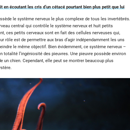
 en écoutant les cris d’un cétacé pourtant bien plus petit que lui
ssède le système nerveux le plus complexe de tous les invertébrés
rveau central qui contrôle le système nerveux et huit petits
, ces petits cerveaux sont en fait des cellules nerveuses qui,
eur rôle est de permettre aux bras d’agir indépendamment les uns
teindre le même objectif. Bien évidemment, ce système nerveux –
n totalité l’ingéniosité des pieuvres. Une pieuvre possède environ
de un chien. Cependant, elle peut se montrer beaucoup plus
ystère.