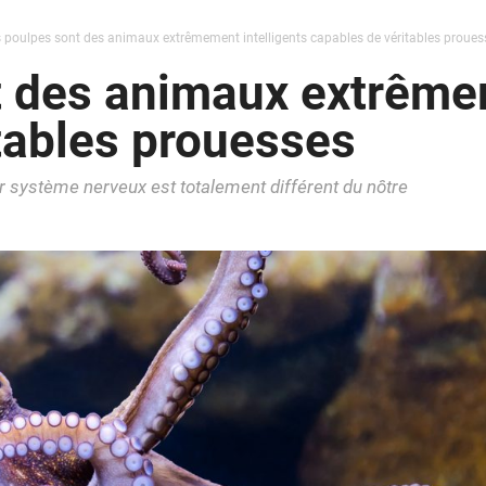
 poulpes sont des animaux extrêmement intelligents capables de véritables proues
 des animaux extrêmem
tables prouesses
r système nerveux est totalement différent du nôtre