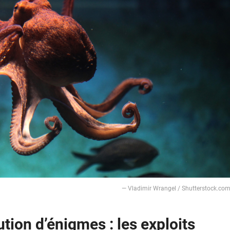
― Vladimir Wrangel / Shutterstock.co
tion d’énigmes : les exploits