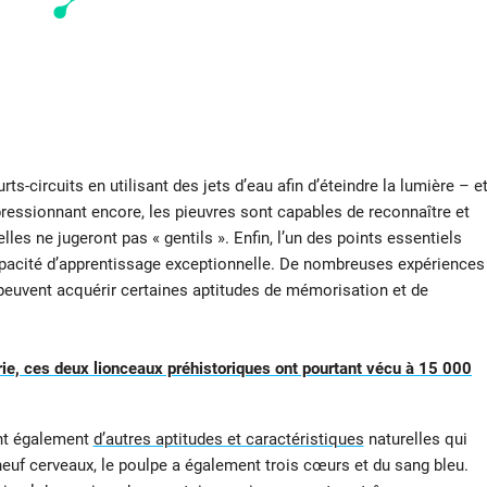
circuits en utilisant des jets d’eau afin d’éteindre la lumière – e
ressionnant encore, les pieuvres sont capables de reconnaître et
les ne jugeront pas « gentils ». Enfin, l’un des points essentiels
capacité d’apprentissage exceptionnelle. De nombreuses expériences
euvent acquérir certaines aptitudes de mémorisation et de
rie, ces deux lionceaux préhistoriques ont pourtant vécu à 15 000
ont également
d’autres aptitudes et caractéristiques
naturelles qui
 neuf cerveaux, le poulpe a également trois cœurs et du sang bleu.