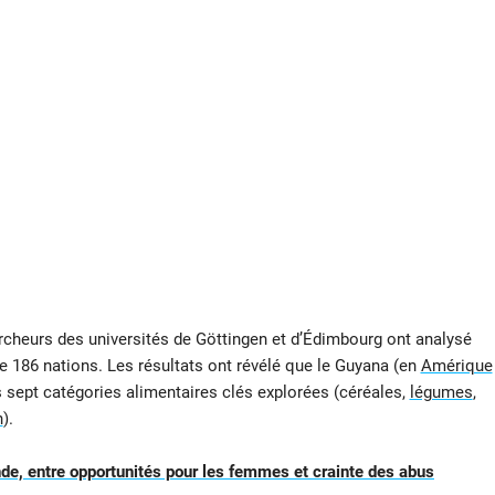
ercheurs des universités de Göttingen et d’Édimbourg ont analysé
de 186 nations. Les résultats ont révélé que le Guyana (en
Amérique
s sept catégories alimentaires clés explorées (céréales,
légumes
,
n
).
nde, entre opportunités pour les femmes et crainte des abus