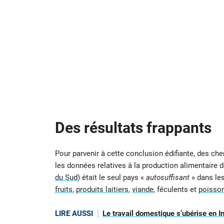
Des résultats frappants
Pour parvenir à cette conclusion édifiante, des ch
les données relatives à la production alimentaire 
du Sud
) était le seul pays «
autosuffisant
» dans le
fruits
,
produits laitiers
,
viande
, féculents et
poisso
LIRE AUSSI
Le travail domestique s’ubérise en I