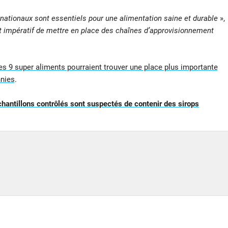
nationaux sont essentiels pour une alimentation saine et durable
»,
st impératif de mettre en place des chaînes d’approvisionnement
es 9 super aliments pourraient trouver une place plus importante
nnies
.
hantillons contrôlés sont suspectés de contenir des sirops