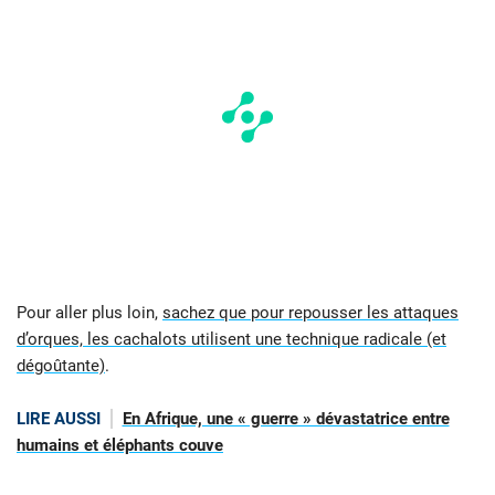
Pour aller plus loin,
sachez que pour repousser les attaques
d’orques, les cachalots utilisent une technique radicale (et
dégoûtante)
.
LIRE AUSSI
En Afrique, une « guerre » dévastatrice entre
humains et éléphants couve