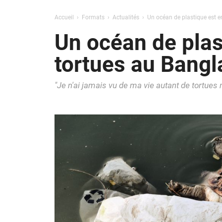
Accueil
Formats
Actualités
Un océan de plastique est e
Un océan de plas
tortues au Bang
"Je n'ai jamais vu de ma vie autant de tortues 