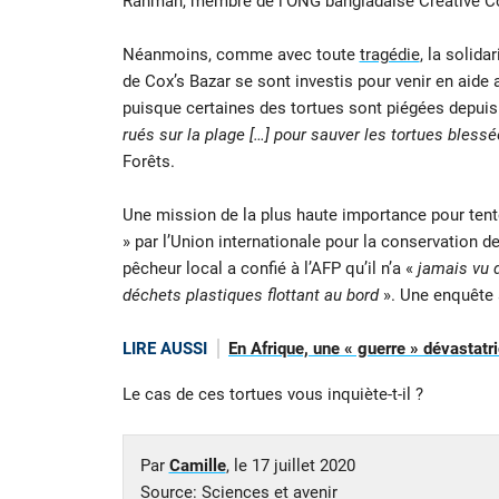
Rahman, membre de l’ONG bangladaise Creative Co
Néanmoins, comme avec toute
tragédie
, la solida
de Cox’s Bazar se sont investis pour venir en aide
puisque certaines des tortues sont piégées depuis
rués sur la plage […] pour sauver les tortues bless
Forêts.
Une mission de la plus haute importance pour tente
» par l’Union internationale pour la conservation 
pêcheur local a confié à l’AFP qu’il n’a «
jamais vu d
déchets plastiques flottant au bord
». Une enquête a
LIRE AUSSI
En Afrique, une « guerre » dévastat
Le cas de ces tortues vous inquiète-t-il ?
Par
Camille
, le
17 juillet 2020
Source:
Sciences et avenir