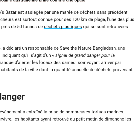
enouille australienne brille comme une opale
ox’s Bazar est assiégée par une marée de déchets sans précédent.
pêcheurs est surtout connue pour ses 120 km de plage, l’une des plu
 près de 50 tonnes de
déchets plastiques
qui se sont retrouvées
, a déclaré un responsable de Save the Nature Bangladesh, une
indiquant qu’il s’agit d’un «
signal de grand danger pour la
anqué d’alerter les locaux dès samedi soir voyant arriver par
abitants de la ville dont la quantité annuelle de déchets provenant
 danger
ue évènement a entraîné la prise de nombreuses
tortues
marines.
urvivre, les habitants ayant retrouvé au petit matin de dimanche les