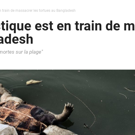
n train de massacrer les tortues au Bangladesh
tique est en train de 
ladesh
mortes sur la plage"