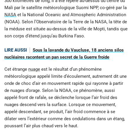
300 kilomètres de long, il a été repéré au-dessus du centre du
Mali par le satellite météorologique Suomi NPP, co-géré par la
NASA
et la National Oceanic and Atmospheric Administration
(NOAA). Selon l’Observatoire de la Terre de la NASA, la tête de
la méduse est située au-dessus de la ville de Mopti, tandis que
son corps d’étend jusqu’au Burkina Faso.
LIRE AUSSI
Sous la lavande du Vaucluse, 18 anciens silos
nucléaires racontent un pan secret de la Guerre froide
Cet étrange
nuage
est le résultat d’un phénomène
météorologique appelé limite d’écoulement, autrement dit une
onde de choc d’air en mouvement rapide qui rayonne à partir
de nuages d’orage. Selon la NOAA, ce phénomène, aussi
appelé front de rafale, se déclenche lorsque l’air froid des
nuages descend vers la surface. Lorsque ce mouvement,
appelé descendant, se produit, l’air froid commence à se
dilater vers l’extérieur comme des ondulations dans un étang,
poussant l’air plus chaud vers le haut.