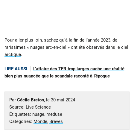
Pour aller plus loin,
sachez qu’à la fin de l’année 2023, de
rarissimes « nuages arc-en-ciel » ont été observés dans le ciel
arctique
.
LIRE AUSSI
L’affaire des TER trop larges cache une réalité
bien plus nuancée que le scandale raconté à l’époque
Par
Cécile Breton
, le
30 mai 2024
Source:
Live Science
Étiquettes:
nuage
,
meduse
Catégories:
Monde
,
Brèves