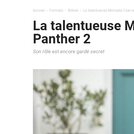
Accueil
Formats
Brèves
La talentueuse Michaela Coel re
La talentueuse M
Panther 2
Son rôle est encore gardé secret