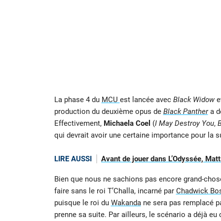
La phase 4 du
MCU
est lancée avec
Black Widow
et
production du deuxième opus de
Black Panther
a dé
Effectivement,
Michaela Coel
(
I May Destroy You
,
B
qui devrait avoir une certaine importance pour la su
LIRE AUSSI
Avant de jouer dans L’Odyssée, Matt
Bien que nous ne sachions pas encore grand-chose 
faire sans le roi T’Challa, incarné par
Chadwick Bo
puisque le roi du
Wakanda
ne sera pas remplacé par
prenne sa suite. Par ailleurs, le scénario a déjà eu