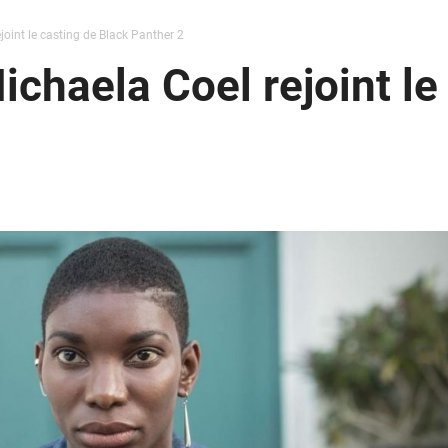
joint le casting de Black Panther 2
ichaela Coel rejoint le