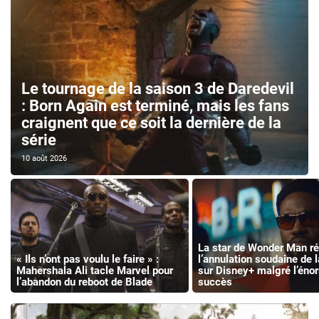
Le tournage de la saison 3 de Daredevil
: Born Again est terminé, mais les fans
craignent que ce soit la dernière de la
série
10 août 2026
La star de Wonder Man ré
« Ils n’ont pas voulu le faire » :
l’annulation soudaine de l
Mahershala Ali tacle Marvel pour
sur Disney+ malgré l’éno
l’abandon du reboot de Blade
succès