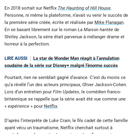
En 2018 sortait sur Netflix
The Haunting of Hill House
.
Personne, ni même la plateforme, n’avait vu venir le succès de
la première série créée, écrite et réalisée par
Mike Flanagan
.
En se basant librement sur le roman
La Maison hantée
de
Shirley Jackson, la série était parvenue à mélanger drame et
horreur à la perfection.
LIRE AUSSI
La star de Wonder Man réagit à l’annulation
soudaine de la série sur Disney+ malgré l’énorme succès
Pourtant, rien ne semblait gagné d’avance. C’est du moins ce
qu’a révélé l’un des acteurs principaux, Oliver Jackson-Cohen.
Lors d’un entretien pour
Film Updates
, le comédien franco-
britannique se rappelle que la série avait été vue comme une
«
expérience
» pour
Netflix
.
D’après l’interprète de Luke Crain, le fils cadet de cette famille
ayant vécu un traumatisme, Netflix cherchait surtout à