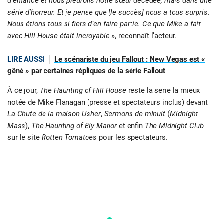
d’enfance et nous pleurons notre sœur décédée, mais dans une
série d’horreur. Et je pense que [le succès] nous a tous surpris.
Nous étions tous si fiers d’en faire partie. Ce que Mike a fait
avec Hill House était incroyable
», reconnaît l’acteur.
LIRE AUSSI
Le scénariste du jeu Fallout : New Vegas est «
gêné » par certaines répliques de la série Fallout
À ce jour,
The Haunting of Hill House
reste la série la mieux
notée de Mike Flanagan (presse et spectateurs inclus) devant
La Chute de la maison Usher
,
Sermons de minuit
(
Midnight
Mass
),
The Haunting of Bly Manor
et enfin
The Midnight Club
sur le site
Rotten Tomatoes
pour les spectateurs.