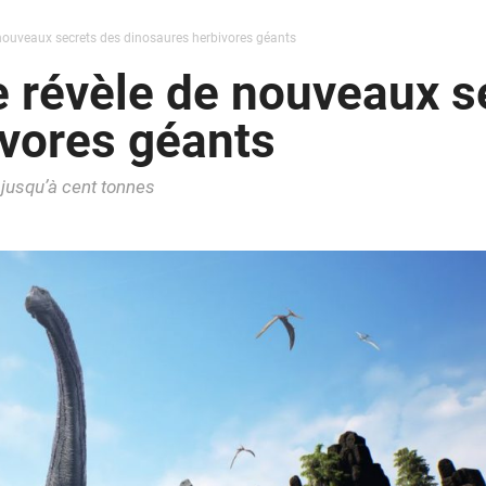
 nouveaux secrets des dinosaures herbivores géants
e révèle de nouveaux s
vores géants
jusqu’à cent tonnes