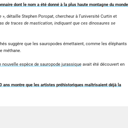
onnaire dont le nom a été donné à la plus haute montagne du monde
e
», détaille Stephen Poropat, chercheur à l’université Curtin et
 pas de traces de mastication, indiquant que ces dinosaures se
mâchés suggère que les sauropodes émettaient, comme les éléphants
de méthane.
e nouvelle espèce de sauropode jurassique
avait été découvert en
0 ans montre que les artistes préhistoriques maîtrisaient déjà la