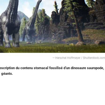
— Herschel Hoffmeyer / Shutterstock.co
escription du contenu stomacal fossilisé d’un dinosaure sauropode,
s géants.