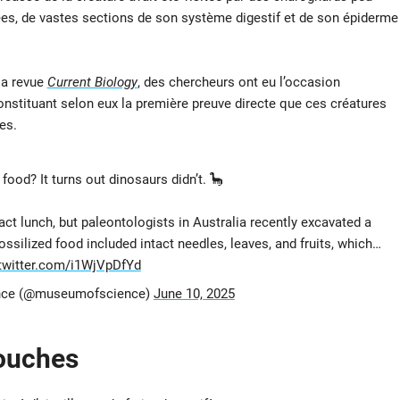
nnées, de vastes sections de son système digestif et de son épiderme
la revue
Current Biology
, des chercheurs ont eu l’occasion
nstituant selon eux la première preuve directe que ces créatures
es.
ood? It turns out dinosaurs didn’t. 🦕
ntact lunch, but paleontologists in Australia recently excavated a
ssilized food included intact needles, leaves, and fruits, which…
.twitter.com/i1WjVpDfYd
nce (@museumofscience)
June 10, 2025
bouches