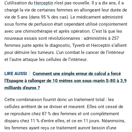
L’utilisation du
Herceptin
n’est pas nouvelle. Il y a dix ans, il a
changé la vie de certaines femmes en allongeant leur durée de
vie de 5 ans (dans 95 % des cas). Le médicament administré
sous forme de perfusion était cependant utilisé conjointement
avec une chimiothérapie et après opération. C’est là que les
nouveaux essais sont révolutionnaires : administrés à 257
femmes juste après le diagnostic, Tyverb et Herceptin s’allient
pour détruire les tumeurs. L’un combat le cancer de l’intérieur
et l’autre attaque les cellules de l’intérieur.
LIRE AUSSI
Comment une simple erreur de calcul a forcé
l’Espagne à rallonger de 10 mètres son sous-marin S-80 à 3,9
milliards d’euros ?
Cette combinaison fournit donc un traitement total : les
cellules arrêtent de se diviser et meurent. Elles ont cessé de
se reproduire chez 87 % des femmes et ont complètement
disparu chez 11 % d’entre elles, et ce en 11 jours. Néanmoins,
les femmes ayant reçu ce traitement auront besoin d’une