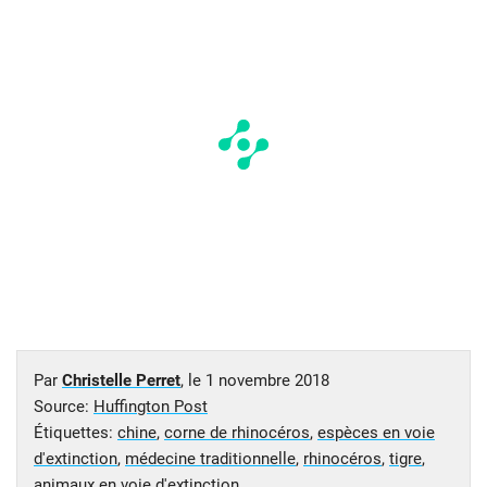
Par
Christelle Perret
, le
1 novembre 2018
Source:
Huffington Post
Étiquettes:
chine
,
corne de rhinocéros
,
espèces en voie
d'extinction
,
médecine traditionnelle
,
rhinocéros
,
tigre
,
animaux en voie d'extinction