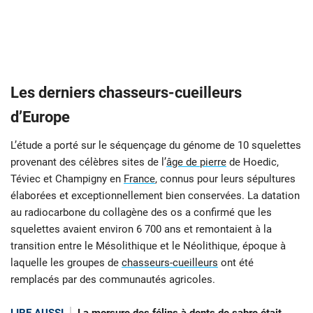
Les derniers chasseurs-cueilleurs
d’Europe
L’étude a porté sur le séquençage du génome de 10 squelettes
provenant des célèbres sites de l’
âge de pierre
de Hoedic,
Téviec et Champigny en
France
, connus pour leurs sépultures
élaborées et exceptionnellement bien conservées. La datation
au radiocarbone du collagène des os a confirmé que les
squelettes avaient environ 6 700 ans et remontaient à la
transition entre le Mésolithique et le Néolithique, époque à
laquelle les groupes de
chasseurs-cueilleurs
ont été
remplacés par des communautés agricoles.
LIRE AUSSI
La morsure des félins à dents de sabre était