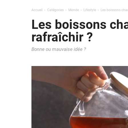
Accueil
Catégories
Monde
Lifestyle
Les boissons chau
Les boissons cha
rafraîchir ?
Bonne ou mauvaise idée ?