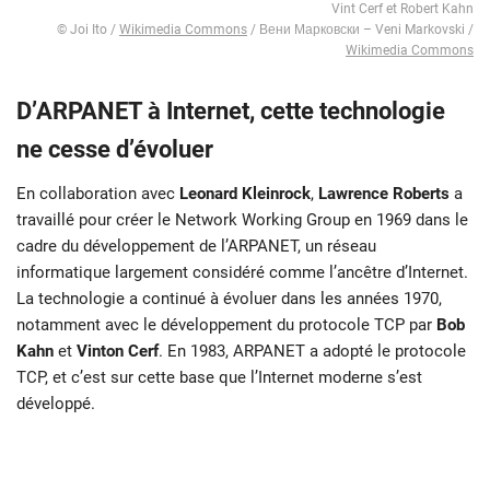
Vint Cerf et Robert Kahn
© Joi Ito /
Wikimedia Commons
/ Вени Марковски – Veni Markovski /
Wikimedia Commons
D’ARPANET à Internet, cette technologie
ne cesse d’évoluer
En collaboration avec
Leonard Kleinrock
,
Lawrence Roberts
a
travaillé pour créer le Network Working Group en 1969 dans le
cadre du développement de l’ARPANET, un réseau
informatique largement considéré comme l’ancêtre d’Internet.
La technologie a continué à évoluer dans les années 1970,
notamment avec le développement du protocole TCP par
Bob
Kahn
et
Vinton Cerf
. En 1983, ARPANET a adopté le protocole
TCP, et c’est sur cette base que l’Internet moderne s’est
développé.