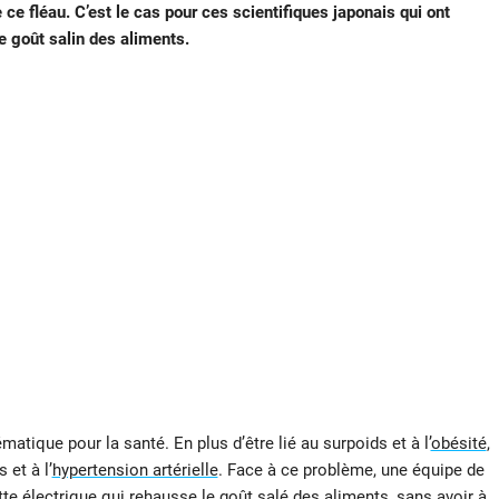
 ce fléau. C’est le cas pour ces scientifiques japonais qui ont
e goût salin des aliments.
matique pour la santé. En plus d’être lié au surpoids et à l’
obésité
,
 et à l’
hypertension artérielle
. Face à ce problème, une équipe de
te électrique qui rehausse le goût salé des aliments, sans avoir à