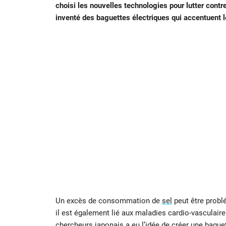
choisi les nouvelles technologies pour lutter contre
inventé des baguettes électriques qui accentuent l
Un excès de consommation de
sel
peut être problé
il est également lié aux maladies cardio-vasculaires
chercheurs japonais a eu l’idée de créer une baguet