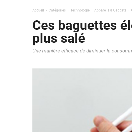
Accueil
Catégories
Technologie
Appareils & Gadgets
Ces baguettes él
plus salé
Une manière efficace de diminuer la consomm