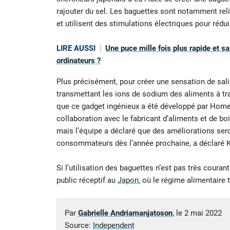
rajouter du sel. Les baguettes sont notamment reli
et utilisent des stimulations électriques pour réd
LIRE AUSSI
Une puce mille fois plus rapide et sa
ordinateurs ?
Plus précisément, pour créer une sensation de salin
transmettant les ions de sodium des aliments à tra
que ce gadget ingénieux a été développé par Homei 
collaboration avec le fabricant d’aliments et de bois
mais l’équipe a déclaré que des améliorations sero
consommateurs dès l’année prochaine, a déclaré K
Si l’utilisation des baguettes n’est pas très coura
public réceptif au
Japon
, où le régime alimentaire 
Par
Gabrielle Andriamanjatoson
, le
2 mai 2022
Source:
Independent