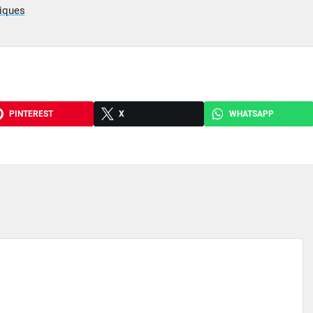
riques
PINTEREST
X
WHATSAPP