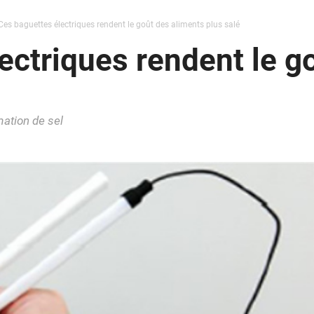
Ces baguettes électriques rendent le goût des aliments plus salé
ectriques rendent le g
ation de sel