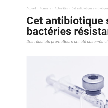
Accueil
Formats
Actualités
Cet antibiotique synthétiqu
Cet antibiotique 
bactéries résis
Des résultats prometteurs ont été observés ch