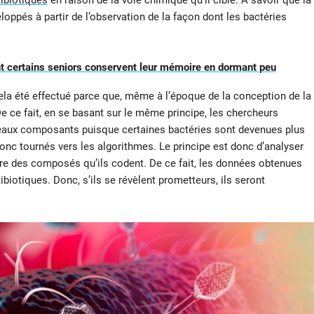
ibiotiques
en raison de la voie chimique qu’il cible. À savoir que la
loppés à partir de l’observation de la façon dont les bactéries
 certains seniors conservent leur mémoire en dormant peu
la été effectué parce que, même à l’époque de la conception de la
De ce fait, en se basant sur le même principe, les chercheurs
veaux composants puisque certaines bactéries sont devenues plus
onc tournés vers les algorithmes. Le principe est donc d’analyser
ure des composés qu’ils codent. De ce fait, les données obtenues
ibiotiques. Donc, s’ils se révèlent prometteurs, ils seront