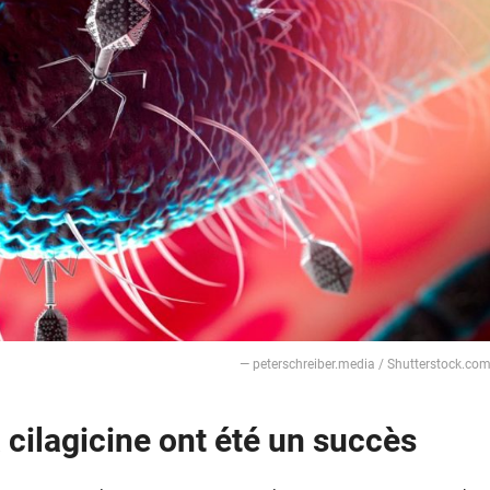
— peterschreiber.media / Shutterstock.co
a cilagicine ont été un succès