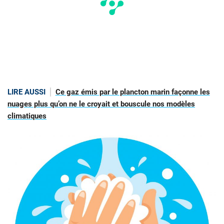
LIRE AUSSI
Ce gaz émis par le plancton marin façonne les
nuages plus qu’on ne le croyait et bouscule nos modèles
climatiques