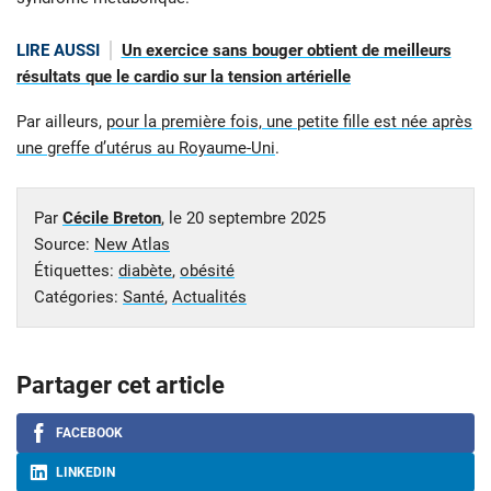
LIRE AUSSI
Un exercice sans bouger obtient de meilleurs
résultats que le cardio sur la tension artérielle
Par ailleurs,
pour la première fois, une petite fille est née après
une greffe d’utérus au Royaume-Uni
.
Par
Cécile Breton
, le
20 septembre 2025
Source:
New Atlas
Étiquettes:
diabète
,
obésité
Catégories:
Santé
,
Actualités
Partager cet article
FACEBOOK
LINKEDIN