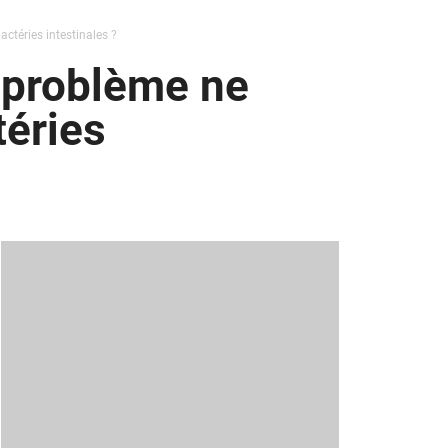
actéries intestinales ?
ai problème ne
téries