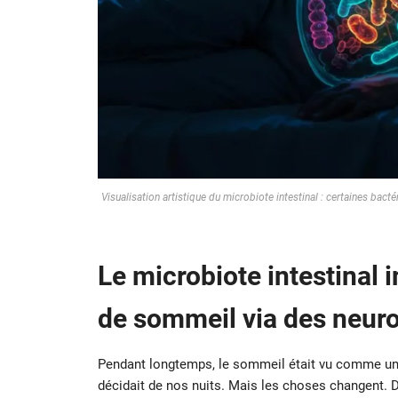
Visualisation artistique du microbiote intestinal : certaines bact
Le microbiote intestinal 
de sommeil via des neur
Pendant longtemps, le sommeil était vu comme u
décidait de nos nuits. Mais les choses changent. 