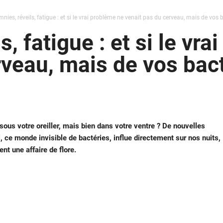
nies, réveils, fatigue : et si le vrai problème ne venait pas du cerveau, mais de vos b
s, fatigue : et si le vr
rveau, mais de vos bac
sous votre oreiller, mais bien dans votre ventre ? De nouvelles
, ce monde invisible de bactéries, influe directement sur nos nuits,
t une affaire de flore.