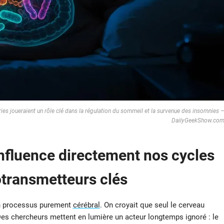
éries joueraient un rôle clé dans la régulation du sommeil et la survenue des insomnies 
DailyGeekShow.co
influence directement nos cycles
otransmetteurs clés
n processus purement
cérébral
. On croyait que seul le cerveau
Des chercheurs mettent en lumière un acteur longtemps ignoré : le