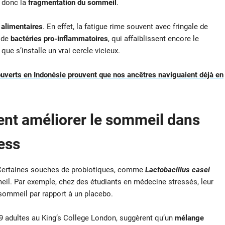
t donc la
fragmentation du sommeil
.
alimentaires
. En effet, la fatigue rime souvent avec fringale de
e de
bactéries pro-inflammatoires
, qui affaiblissent encore le
que s’installe un vrai cercle vicieux.
uverts en Indonésie prouvent que nos ancêtres naviguaient déjà en
ent améliorer le sommeil dans
ess
 Certaines souches de probiotiques, comme
Lactobacillus casei
meil. Par exemple, chez des étudiants en médecine stressés, leur
sommeil par rapport à un placebo.
 adultes au King’s College London, suggèrent qu’un
mélange