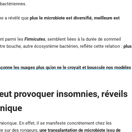
 bactériennes.
ne
a révélé que
plus le microbiote est diversifié, meilleure est
nt parmi les
Firmicutes
, semblent liées à la durée de sommeil
 bouche, autre écosystème bactérien, reflète cette relation :
plus
açonne les nuages plus qu’on ne le croyait et bouscule nos modèles
eut provoquer insomnies, réveils
onique
héorique. En effet, il se manifeste concrètement chez les
e sur des rongeurs,
une transplantation de
microbiote
issu de