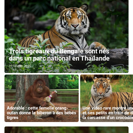
Trois tigreaux du Bengale sont nés
dans un parc national en Thaïlande
17 février 2025
Adorable : cette femelle orang-
Une vidéo rare montre un
outan donne le biberon à des bébés
et ses petits en train de 
tigres
la carcasse d’un crocodil