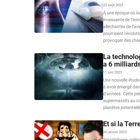
23 août 2023
À une époque où la 
incessante de l’inn
alléchantes de l’a
pourraient révoluti
provoquer des cha
La technolog
a 6 milliard
11 juin 2023
Une nouvelle étude 
à avoir émergé dans
d’années. Cette pér
supermassifs au cœu
planètes potentiell
Et si la Ter
30 janvier 2023
Smartphone, ordinat