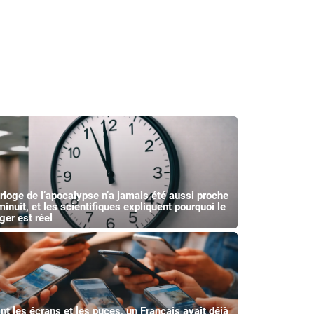
orloge de l’apocalypse n’a jamais été aussi proche
minuit, et les scientifiques expliquent pourquoi le
ger est réel
nt les écrans et les puces, un Français avait déjà