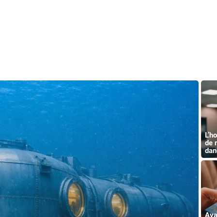
L’h
de 
dan
Ava