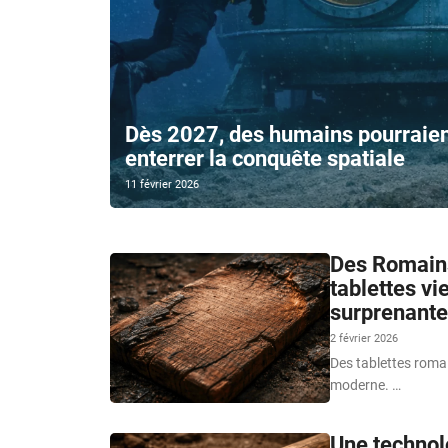
Dès 2027, des humains pourraient 
enterrer la conquête spatiale
11 février 2026
Des Romains
tablettes vi
surprenante
2 février 2026
Des tablettes romai
moderne. …
Une technol