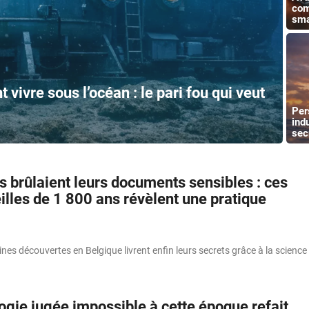
com
sma
vivre sous l’océan : le pari fou qui veut
Per
ind
sec
 brûlaient leurs documents sensibles : ces
eilles de 1 800 ans révèlent une pratique
nes découvertes en Belgique livrent enfin leurs secrets grâce à la science
ogie jugée impossible à cette époque refait