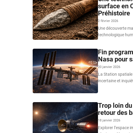
surface en C
Préhistoire
2 février 2026
Une découverte maje
technologique hum
Fin programm
Nasa pour s
20 janvier 2026
La Station spatiale 
incertaine et inqui
Trop loin du 
retour des b
18 janvier 2026
Explorer l’espace i