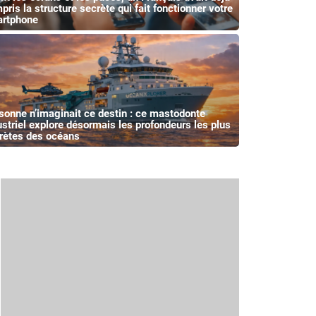
pris la structure secrète qui fait fonctionner votre
rtphone
sonne n’imaginait ce destin : ce mastodonte
ustriel explore désormais les profondeurs les plus
rètes des océans