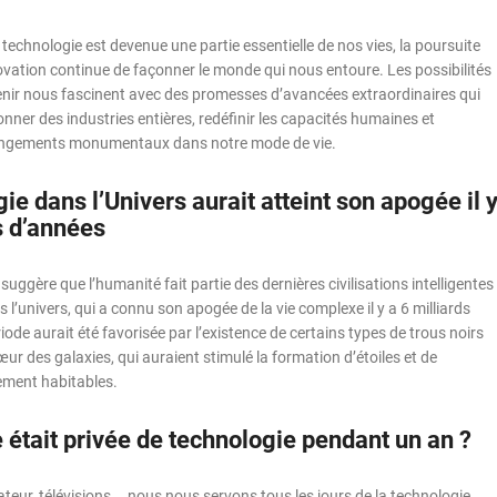
technologie est devenue une partie essentielle de nos vies, la poursuite
ovation continue de façonner le monde qui nous entoure. Les possibilités
venir nous fascinent avec des promesses d’avancées extraordinaires qui
onner des industries entières, redéfinir les capacités humaines et
ngements monumentaux dans notre mode de vie.
ie dans l’Univers aurait atteint son apogée il 
s d’années
suggère que l’humanité fait partie des dernières civilisations intelligentes
 l’univers, qui a connu son apogée de la vie complexe il y a 6 milliards
iode aurait été favorisée par l’existence de certains types de trous noirs
r des galaxies, qui auraient stimulé la formation d’étoiles et de
ement habitables.
re était privée de technologie pendant un an ?
eur, télévisions... nous nous servons tous les jours de la technologie.