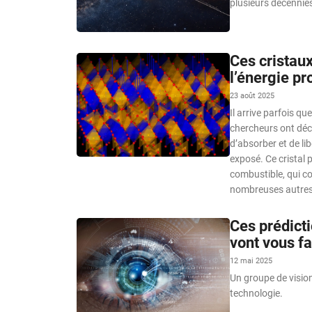
plusieurs décennies
Ces cristaux
l’énergie pr
23 août 2025
Il arrive parfois q
chercheurs ont déc
d’absorber et de li
exposé. Ce cristal 
combustible, qui co
nombreuses autres 
Ces prédicti
vont vous fa
12 mai 2025
Un groupe de vision
technologie.