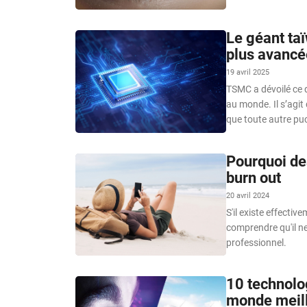
Le géant ta
plus avanc
19 avril 2025
TSMC a dévoilé ce q
au monde. Il s’agi
que toute autre pu
Pourquoi de
burn out
20 avril 2024
S'il existe effectiv
comprendre qu'il n
professionnel.
10 technolo
monde meil