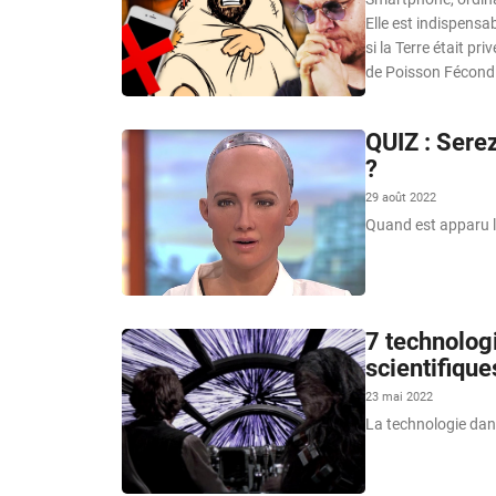
Elle est indispensa
si la Terre était p
de Poisson Fécond
QUIZ : Serez
?
29 août 2022
Quand est apparu le 
7 technolog
scientifiqu
23 mai 2022
La technologie dans