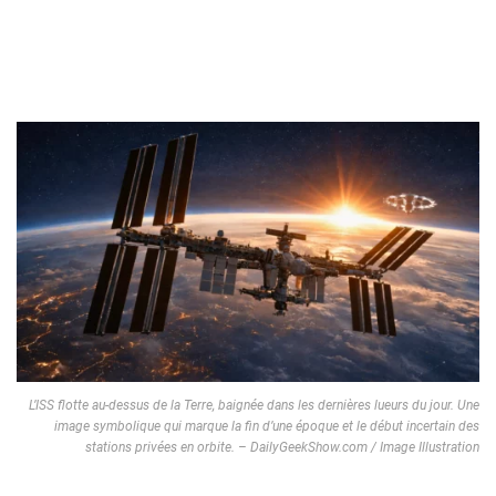
L’ISS flotte au-dessus de la Terre, baignée dans les dernières lueurs du jour. Une
image symbolique qui marque la fin d’une époque et le début incertain des
stations privées en orbite. – DailyGeekShow.com / Image Illustration