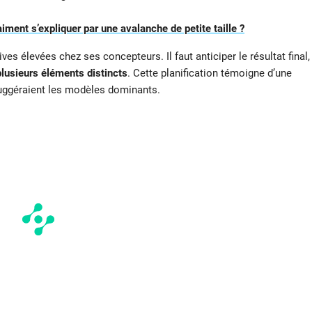
iment s’expliquer par une avalanche de petite taille ?
es élevées chez ses concepteurs. Il faut anticiper le résultat final,
 plusieurs éléments distincts
. Cette planification témoigne d’une
suggéraient les modèles dominants.