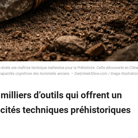
révèle une maîtrise technique inattendue pour la Préhistoire. Cette découverte en Chin
s capacités cognitives des hominidés anciens. – DailyGeekShow.com / Image Illustratio
milliers d’outils qui offrent un
acités techniques préhistoriques