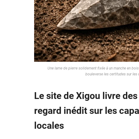
Une lame de pierre solidement fixée à un manche en bois 
bouleverse les certitudes sur le
Le site de Xigou livre des 
regard inédit sur les cap
locales