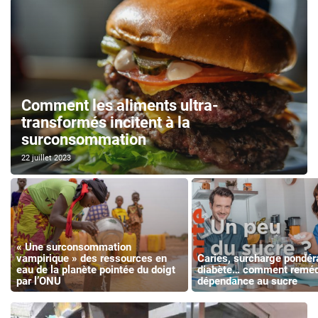
Comment les aliments ultra-
transformés incitent à la
surconsommation
22 juillet 2023
« Une surconsommation
vampirique » des ressources en
Caries, surcharge pondér
eau de la planète pointée du doigt
diabète… comment remédi
par l’ONU
dépendance au sucre