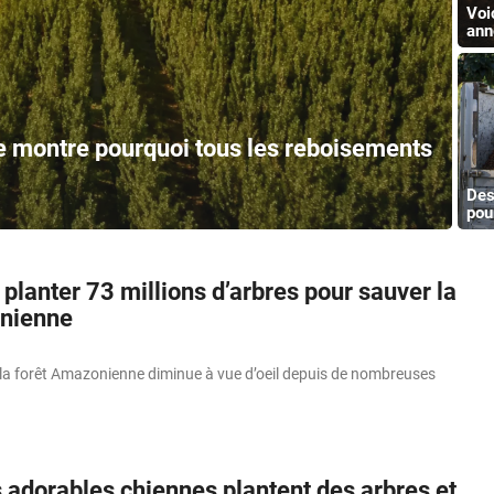
Voi
ann
e montre pourquoi tous les reboisements
Des
pou
lanter 73 millions d’arbres pour sauver la
onienne
la forêt Amazonienne diminue à vue d’oeil depuis de nombreuses
s adorables chiennes plantent des arbres et