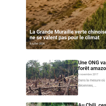
La Grande Muraille verte chinois
ne se valent pas pour le climat
8 juillet 2026
Une ONG va p
forêt amaz
6 novembre 2017
Dans la mesure où 
décennies, …
Au Chili, ce