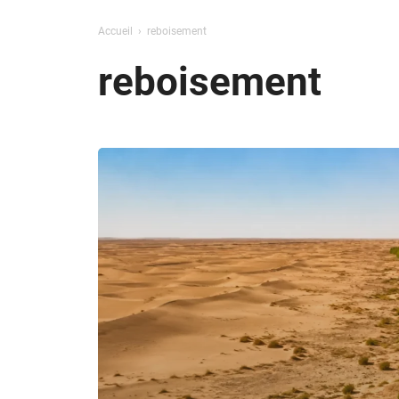
Accueil
reboisement
reboisement