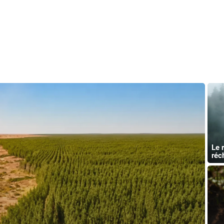
Le 
réc