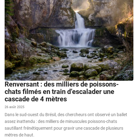
Renversant : des milliers de poissons-
chats filmés en train d’escalader une
cascade de 4 mètres
26 août 2025
Dans le sud-ouest du Brésil, des chercheurs ont observé un ballet
assez inattendu : des milliers de minuscules poissons-chats
sautillant frénétiquement pour gravir une cascade de plusieurs
mètres de haut.