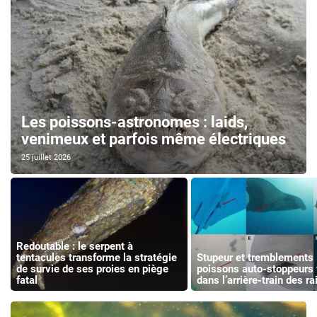
Les poissons-astronomes : laids,
venimeux et parfois même électriques
25 juillet 2026
Redoutable : le serpent à
tentacules transforme la stratégie
Stupeur et tremblements 
de survie de ses proies en piège
poissons auto-stoppeurs
fatal
dans l’arrière-train des r