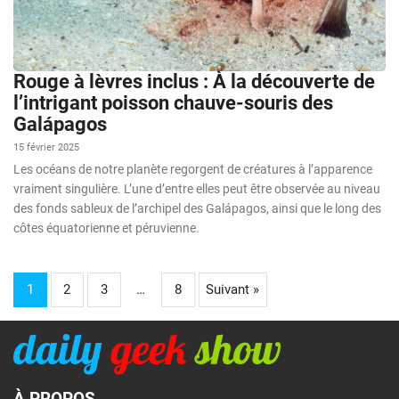
Rouge à lèvres inclus : À la découverte de
l’intrigant poisson chauve-souris des
Galápagos
15 février 2025
Les océans de notre planète regorgent de créatures à l’apparence
vraiment singulière. L’une d’entre elles peut être observée au niveau
des fonds sableux de l’archipel des Galápagos, ainsi que le long des
côtes équatorienne et péruvienne.
1
2
3
…
8
Suivant »
À PROPOS