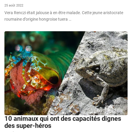
25 août 2022
Vera Renczi était jalouse à en être malade. Cette jeune aristocrate
roumaine d’origine hongroise tuera …
10 animaux qui ont des capacités dignes
des super-héros