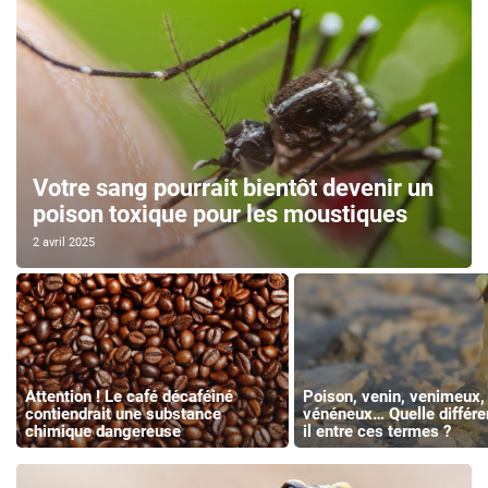
Votre sang pourrait bientôt devenir un
poison toxique pour les moustiques
2 avril 2025
Attention ! Le café décaféiné
Poison, venin, venimeux,
contiendrait une substance
vénéneux… Quelle différe
chimique dangereuse
il entre ces termes ?