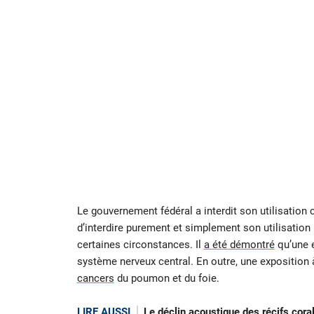
Le gouvernement fédéral a interdit son utilisati
d’interdire purement et simplement son utilisation
certaines circonstances. Il
a été démontré
qu’une e
système nerveux central. En outre, une exposition 
cancers
du poumon et du foie.
LIRE AUSSI
Le déclin acoustique des récifs coral