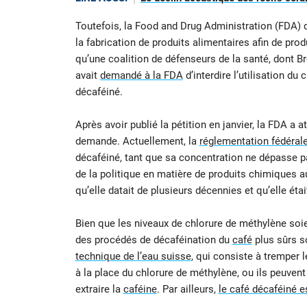
Toutefois, la Food and Drug Administration (FDA) d
la fabrication de produits alimentaires afin de pro
qu’une coalition de défenseurs de la santé, dont 
avait
demandé à la FDA
d’interdire l’utilisation d
décaféiné.
Après avoir publié la pétition en janvier, la FDA a a
demande. Actuellement, la
réglementation fédéral
décaféiné, tant que sa concentration ne dépasse pas
de la politique en matière de produits chimiques au
qu’elle datait de plusieurs décennies et qu’elle é
Bien que les niveaux de chlorure de méthylène soi
des procédés de décaféination du
café
plus sûrs so
technique de l’eau suisse
, qui consiste à tremper 
à la place du chlorure de méthylène, ou ils peuvent
extraire la
caféine
. Par ailleurs,
le café décaféiné e