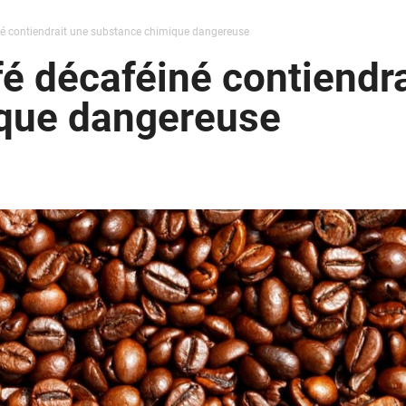
iné contiendrait une substance chimique dangereuse
fé décaféiné contiendr
que dangereuse