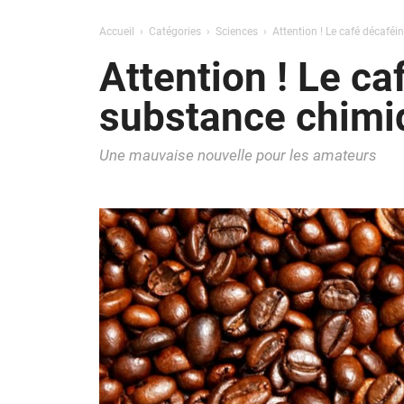
Accueil
Catégories
Sciences
Attention ! Le café décafé
Attention ! Le ca
substance chimi
Une mauvaise nouvelle pour les amateurs