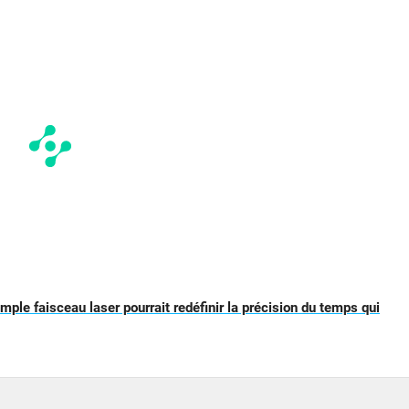
mple faisceau laser pourrait redéfinir la précision du temps qui