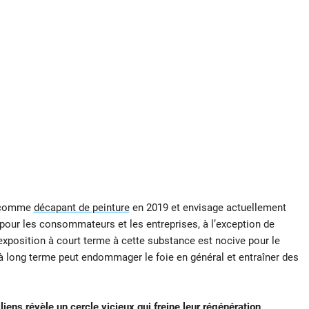
on comme
décapant de peinture
en 2019 et envisage actuellement
 pour les consommateurs et les entreprises, à l’exception de
xposition à court terme à cette substance est nocive pour le
à long terme peut endommager le foie en général et entraîner des
liens révèle un cercle vicieux qui freine leur régénération