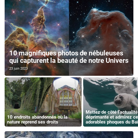
10 magnifiques photos de nébuleuses
qui capturent la beauté de notre Univers
23 juin 2023
Mettez de côté l’actualité
10 endroits abandonnés où la
déprimante et admirez c
nature reprend ses droits
adorables phoques du Baï