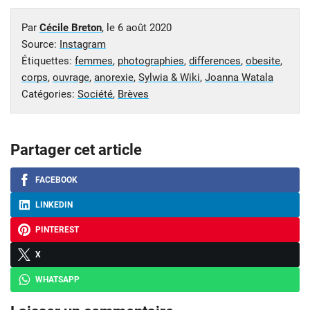
Par
Cécile Breton
, le
6 août 2020
Source:
Instagram
Étiquettes:
femmes
,
photographies
,
differences
,
obesite
,
corps
,
ouvrage
,
anorexie
,
Sylwia & Wiki
,
Joanna Watala
Catégories:
Société
,
Brèves
Partager cet article
FACEBOOK
LINKEDIN
PINTEREST
X
WHATSAPP