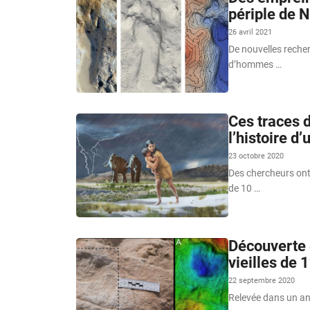
périple de 
26 avril 2021
De nouvelles recher
d’hommes …
Ces traces d
l’histoire d
23 octobre 2020
Des chercheurs ont
de 10 …
Découverte 
vieilles de
22 septembre 2020
Relevée dans un anc