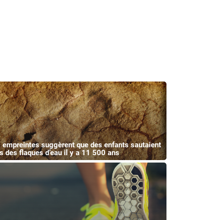
 empreintes suggèrent que des enfants sautaient
s des flaques d’eau il y a 11 500 ans