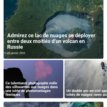
Admirez ce lac de nuages se déployer
entre deux moitiés d’un volcan en
Russie
25 janvier 2025
Ce talentueux photographe mêle
des silhouettes aux nuages dans
une série de photomontages
Un double arc-en-ciel app
féeriques
côtés de nuages rares a