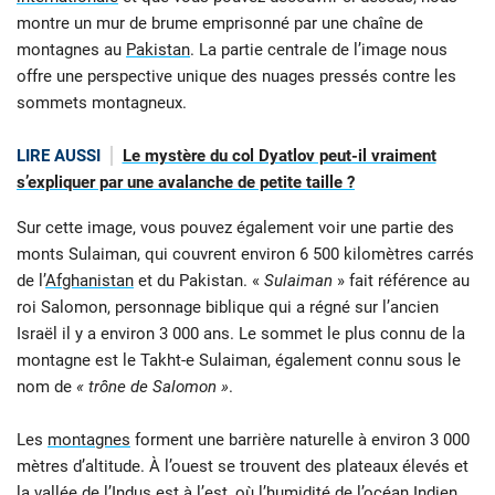
montre un mur de brume emprisonné par une chaîne de
montagnes au
Pakistan
. La partie centrale de l’image nous
offre une perspective unique des nuages pressés contre les
sommets montagneux.
LIRE AUSSI
Le mystère du col Dyatlov peut-il vraiment
s’expliquer par une avalanche de petite taille ?
Sur cette image, vous pouvez également voir une partie des
monts Sulaiman, qui couvrent environ 6 500 kilomètres carrés
de l’
Afghanistan
et du Pakistan. «
Sulaiman
» fait référence au
roi Salomon, personnage biblique qui a régné sur l’ancien
Israël il y a environ 3 000 ans. Le sommet le plus connu de la
montagne est le Takht-e Sulaiman, également connu sous le
nom de
« trône de Salomon »
.
Les
montagnes
forment une barrière naturelle à environ 3 000
mètres d’altitude. À l’ouest se trouvent des plateaux élevés et
la vallée de l’Indus est à l’est, où l’humidité de
l’océan Indien