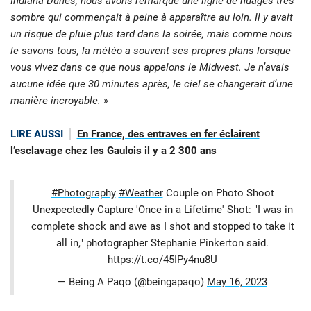
Indiana Dunes, nous avons remarqué une ligne de nuages ​​très
sombre qui commençait à peine à apparaître au loin. Il y avait
un risque de pluie plus tard dans la soirée, mais comme nous
le savons tous, la météo a souvent ses propres plans lorsque
vous vivez dans ce que nous appelons le Midwest. Je n’avais
aucune idée que 30 minutes après, le ciel se changerait d’une
manière incroyable. »
LIRE AUSSI
En France, des entraves en fer éclairent
l’esclavage chez les Gaulois il y a 2 300 ans
#Photography
#Weather
Couple on Photo Shoot
Unexpectedly Capture 'Once in a Lifetime' Shot: "I was in
complete shock and awe as I shot and stopped to take it
all in," photographer Stephanie Pinkerton said.
https://t.co/45IPy4nu8U
— Being A Paqo (@beingapaqo)
May 16, 2023