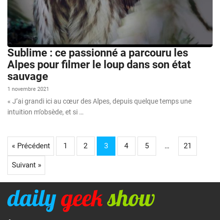
Sublime : ce passionné a parcouru les
Alpes pour filmer le loup dans son état
sauvage
1 novembre 2021
« J’ai grandi ici au cœur des Alpes, depuis quelque temps une
intuition m’obsède, et si …
« Précédent
1
2
3
4
5
…
21
Suivant »