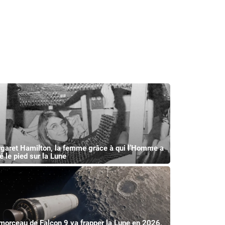
garet Hamilton, la femme grâce à qui l’Homme a
é le pied sur la Lune
morceau de Falcon 9 va frapper la Lune en 2026,