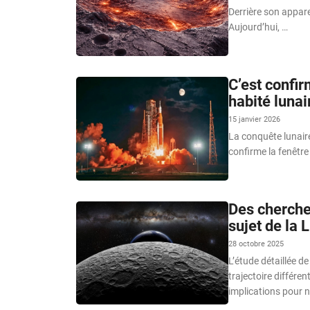
Derrière son appare
Aujourd’hui, …
C’est confir
habité lunai
15 janvier 2026
La conquête lunaire
confirme la fenêtre
Des cherche
sujet de la 
28 octobre 2025
L’étude détaillée d
trajectoire différe
implications pour n