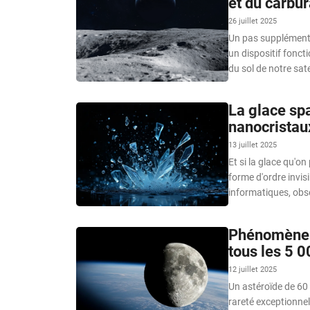
et du carbur
26 juillet 2025
Un pas supplémentai
un dispositif fonct
du sol de notre sate
La glace spa
nanocristaux
13 juillet 2025
Et si la glace qu'o
forme d'ordre invis
informatiques, obs
Phénomène l
tous les 5 0
12 juillet 2025
Un astéroïde de 60 
rareté exceptionnel