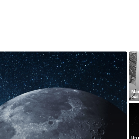
Mar
pos
Un 