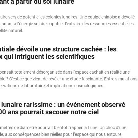
ant à partir du sol lunaire
re vers de potentielles colonies lunaires. Une équipe chinoise a dévoilé
ionnant à l’énergie solaire capable d’extraire des ressources essentielles
llite naturel.
tiale dévoile une structure cachée : les
 qui intriguent les scientifiques
n pensait totalement désorganisée dans l'espace cachait en réalité une
ible ? C'est ce que vient de révéler une étude fascinante. Entre simulations
ervations de laboratoire et implications cosmologiques.
unaire rarissime : un événement observé
00 ans pourrait secouer notre ciel
mètres de diamètre pourrait bientôt frapper la Lune. Un choc d’une
le, aux conséquences bien réelles pour l’espace qui nous entoure.