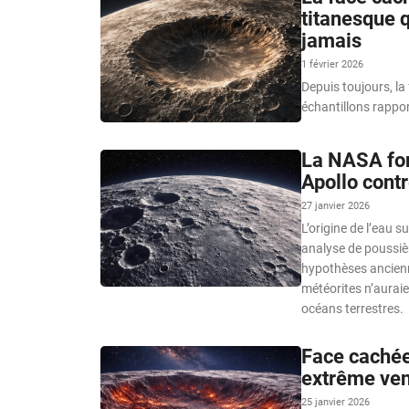
titanesque q
jamais
1 février 2026
Depuis toujours, la
échantillons rappo
La NASA for
Apollo contr
27 janvier 2026
L’origine de l’eau 
analyse de poussièr
hypothèses ancienn
météorites n’auraie
océans terrestres.
Face cachée
extrême ven
25 janvier 2026