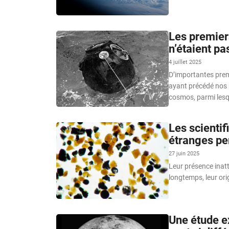
Les premiers
n’étaient p
4 juillet 2025
D’importantes premi
ayant précédé nos 
cosmos, parmi lesq
Les scientif
étranges pe
27 juin 2025
Leur présence inat
longtemps, leur ori
Une étude e