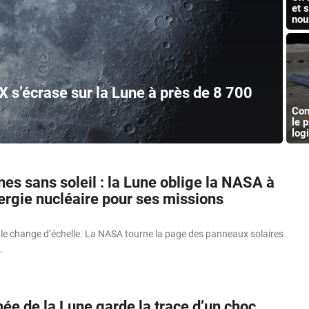
et 
nou
 s’écrase sur la Lune à près de 8 700
Cons
le 
log
es sans soleil : la Lune oblige la NASA à
ergie nucléaire pour ses missions
le change d’échelle. La NASA tourne la page des panneaux solaires
…
ée de la Lune garde la trace d’un choc