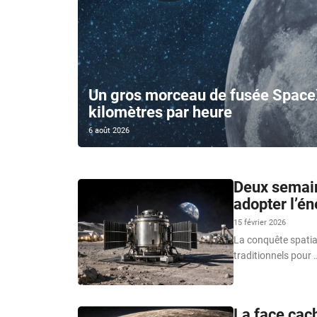
Un gros morceau de fusée SpaceX
kilomètres par heure
6 août 2026
Deux semain
adopter l’én
15 février 2026
La conquête spatia
traditionnels pour 
La face cach