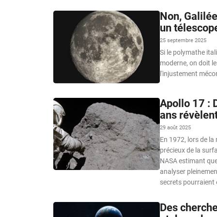
Non, Galilée
un télescop
25 septembre 2025
Si le polymathe ita
moderne, on doit le
l'injustement méc
Apollo 17 : 
ans révèlent
29 août 2025
En 1972, lors de la
précieux de la surfa
NASA estimant que 
analyser pleinement.
secrets pourraient 
Des chercheu