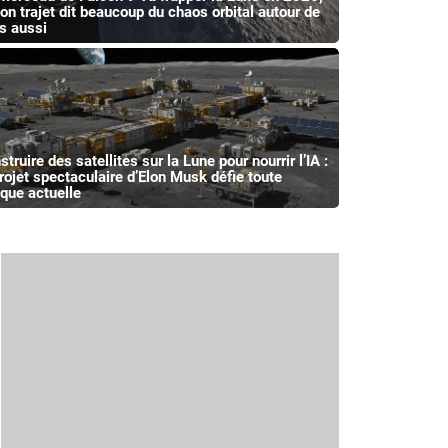
son trajet dit beaucoup du chaos orbital autour de
s aussi
truire des satellites sur la Lune pour nourrir l’IA :
projet spectaculaire d’Elon Musk défie toute
ique actuelle