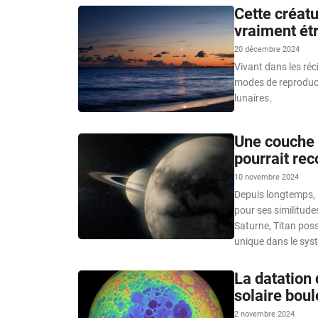
Cette créat
vraiment étr
20 décembre 2024
Vivant dans les réc
modes de reproduct
lunaires.
Une couche 
pourrait rec
10 novembre 2024
Depuis longtemps, l
pour ses similitudes
Saturne, Titan poss
unique dans le syst
La datation
solaire boul
2 novembre 2024