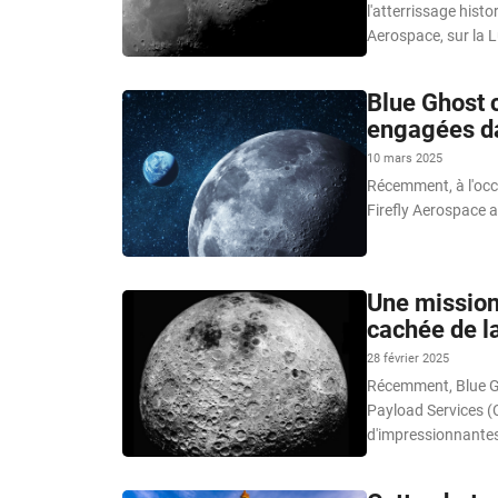
l'atterrissage histo
Aerospace, sur la L
Blue Ghost c
engagées da
10 mars 2025
Récemment, à l'occa
Firefly Aerospace a
Une mission
cachée de l
28 février 2025
Récemment, Blue Gho
Payload Services (C
d'impressionnantes