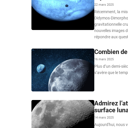
22 mars 2025
Récemment, la miss
Didymos-Dimorphos,
gravitationnelle cru
nouvelles images de
répondre aux questi
Combien de t
16 mars 2025
Plus d’un demi-sièc
s’avère que le tem
Admirez l’at
surface luna
14 mars 2025
Aujourd'hui, nous 