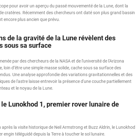
scope pour avoir un aperçu du passé mouvementé de la Lune, dont la
e de cratères. Récemment des chercheurs ont daté son plus grand bassin
nt encore plus ancien que prévu.
ns de la gravité de la Lune révèlent des
 sous sa surface
enée par des chercheurs de la NASA et de l'université de l'Arizona
, loin d’être une simple masse solide, cache sous sa surface des
dus. Une analyse approfondie des variations gravitationnelles et des
ues de l'astre laisse entrevoir la présence d'une couche partiellement
nteau et le noyau de la Lune.
 le Lunokhod 1, premier rover lunaire de
 après la visite historique de Neil Armstrong et Buzz Aldrin, le Lunokhod
r engin téléguidé depuis la Terre à toucher le sol lunaire.