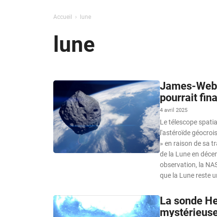
Accueil
lune
lune
James-Webb 
pourrait fin
4 avril 2025
Le télescope spati
l'astéroïde géocroi
» en raison de sa tr
de la Lune en décem
observation, la NAS
que la Lune reste un
La sonde He
mystérieuse