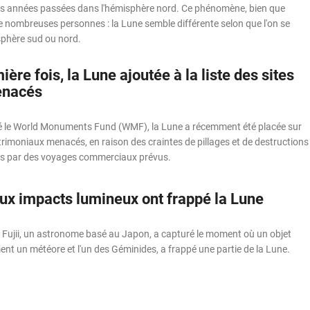
urs années passées dans l'hémisphère nord. Ce phénomène, bien que
e nombreuses personnes : la Lune semble différente selon que l'on se
sphère sud ou nord.
ière fois, la Lune ajoutée à la liste des sites
enacés
é le World Monuments Fund (WMF), la Lune a récemment été placée sur
patrimoniaux menacés, en raison des craintes de pillages et de destructions
es par des voyages commerciaux prévus.
ux impacts lumineux ont frappé la Lune
Fujii, un astronome basé au Japon, a capturé le moment où un objet
nt un météore et l'un des Géminides, a frappé une partie de la Lune.