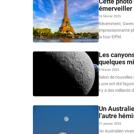
Cette photo 
émerveiller
16 février 2025
Récemment, Gwenaë
impressionnante ph
la tour Eiffel.
Les canyons
quelques mi
8 février 2025
Selon de nouvelles
Lune ont été façonn
il y a des milliards
Un Australie
l’autre hém
31 janvier 2025
Un Australien vivan