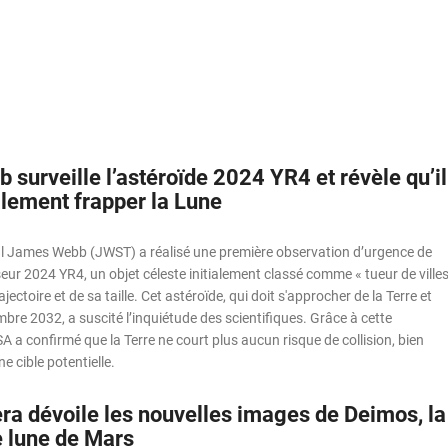
surveille l’astéroïde 2024 YR4 et révèle qu’il
alement frapper la Lune
al James Webb (JWST) a réalisé une première observation d’urgence de
seur 2024 YR4, un objet céleste initialement classé comme « tueur de ville
ajectoire et de sa taille. Cet astéroïde, qui doit s'approcher de la Terre et
bre 2032, a suscité l’inquiétude des scientifiques. Grâce à cette
A a confirmé que la Terre ne court plus aucun risque de collision, bien
e cible potentielle.
ra dévoile les nouvelles images de Deimos, la
 lune de Mars