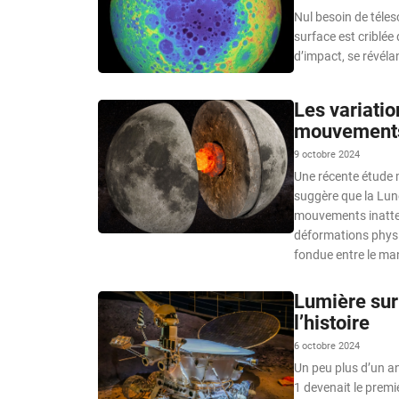
Nul besoin de téle
surface est criblé
d’impact, se révéla
Les variatio
mouvements
9 octobre 2024
Une récente étude m
suggère que la Lune
mouvements inatten
déformations physiq
fondue entre le ma
Lumière sur
l’histoire
6 octobre 2024
Un peu plus d’un an
1 devenait le premie