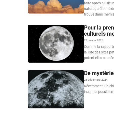
faite après plusie
naturel, a étonné d
trouve dans l'hémi
Pour la prem
culturels m
23 janvier 2025
Comme l'a rapport
la liste des sites 
potentielles causé
De mystérie
26 décembre 2024
Récemment, Daichi 
inconnu, possibleme