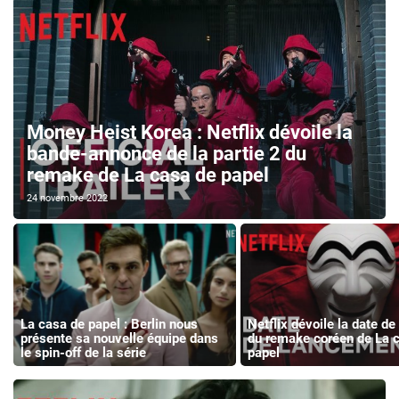
Money Heist Korea : Netflix dévoile la
bande-annonce de la partie 2 du
remake de La casa de papel
24 novembre 2022
La casa de papel : Berlin nous
Netflix dévoile la date de
présente sa nouvelle équipe dans
du remake coréen de La 
le spin-off de la série
papel