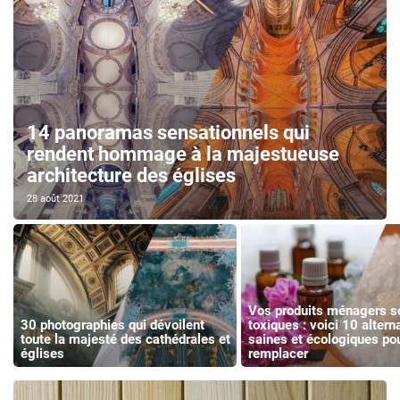
14 panoramas sensationnels qui
rendent hommage à la majestueuse
architecture des églises
28 août 2021
Vos produits ménagers s
30 photographies qui dévoilent
toxiques : voici 10 altern
toute la majesté des cathédrales et
saines et écologiques pou
églises
remplacer