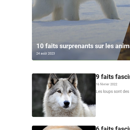
10 faits surprenants sur les ani
24 août 2023
9 faits fasc
16 février 2022
Les loups sont des 
6 faits fasc