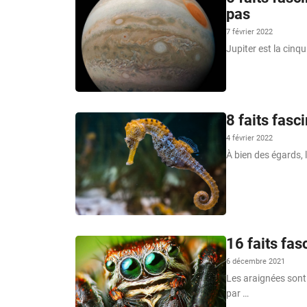
pas
7 février 2022
Jupiter est la cinq
8 faits fasc
4 février 2022
À bien des égards,
16 faits fas
6 décembre 2021
Les araignées sont 
par …