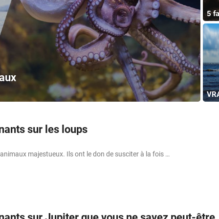
5 f
maux
VRA
inants sur les loups
animaux majestueux. Ils ont le don de susciter à la fois …
inants sur Jupiter que vous ne savez peut-être