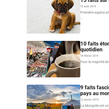
13 faits sur
10 août 2019
Première espèce an
…
10 faits éto
quotidien
18 février 2019
Pour la majorité de
9 faits fasc
pays au mo
12 janvier 2019
La Mongolie est un 