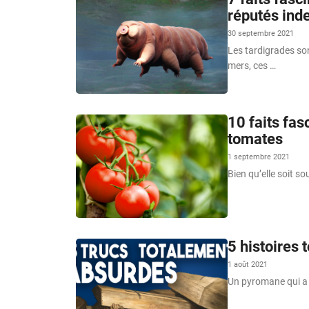
réputés inde
30 septembre 2021
Les tardigrades so
mers, ces …
10 faits fas
tomates
1 septembre 2021
Bien qu’elle soit s
5 histoires 
1 août 2021
Un pyromane qui a 