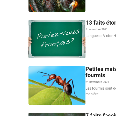
13 faits éto
5 décembre 2021
Langue de Victor Hu
Petites mais
fourmis
24 novembre 2021
Les fourmis sont de
manière …
7 faits fasc