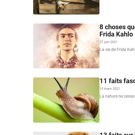
8 choses qu
Frida Kahlo
27 juin 2021
La vie de Frida Kah
11 faits fas
13 mars 2021
La nature ne cesse 