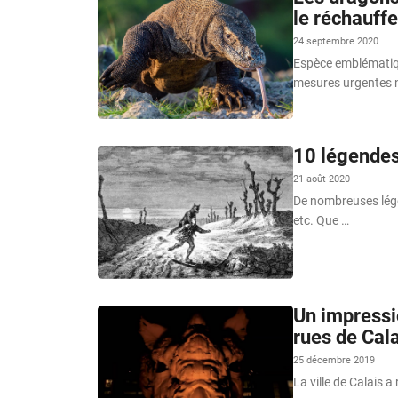
le réchauff
24 septembre 2020
Espèce emblématiqu
mesures urgentes 
10 légendes 
21 août 2020
De nombreuses légen
etc. Que …
Un impressi
rues de Cal
25 décembre 2019
La ville de Calais 