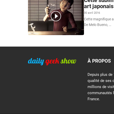
Cette subli
art japonais
30 avril 2016
Cette magnifique an
De Melo Bueno, …
À PROPOS
Depuis plus de 
qualité de ses 
millions de vis
communautés le
France.