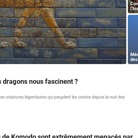
Com
l’hi
Méc
des
s dragons nous fascinent ?
s créatures légendaires qui peuplent les contes depuis la nuit des
s de Komodo sont extrêmement menacés par