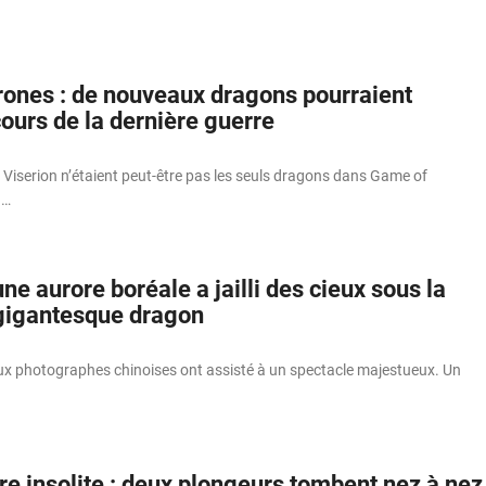
ones : de nouveaux dragons pourraient
ours de la dernière guerre
 Viserion n’étaient peut-être pas les seuls dragons dans Game of
 …
une aurore boréale a jailli des cieux sous la
gigantesque dragon
eux photographes chinoises ont assisté à un spectacle majestueux. Un
re insolite : deux plongeurs tombent nez à nez