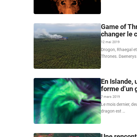
Game of Thr
changer le c
12 mai 2019
Drogon, Rhaegal et
Thrones. Daenerys
En Islande, 
forme d’un 
7 mars 2019
Le mois dernier, d
dragon est …
Une rencont