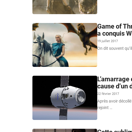
Game of Thro
a conquis We
19 juillet 2017
On dit souvent qu’i
L’amarrage 
cause d’un 
22 février 2017
Après avoir décoll
rejoint …