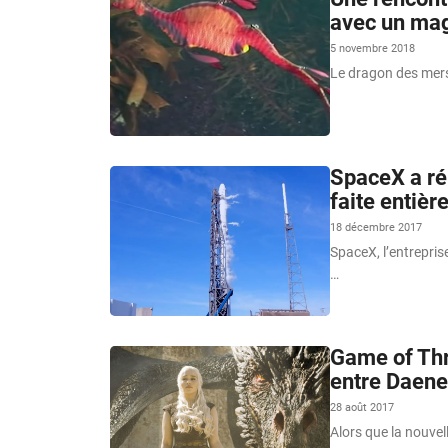
avec un mag
5 novembre 2018
Le dragon des mers
SpaceX a ré
faite entiè
18 décembre 2017
SpaceX, l’entrepris
…
Game of Thr
entre Daene
28 août 2017
Alors que la nouvel