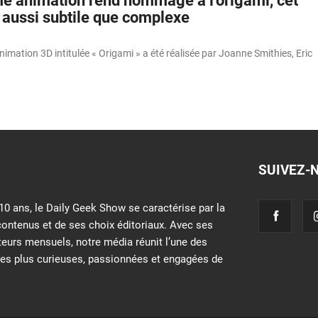
me animation rend hommage à l’origami, cet
 aussi subtile que complexe
imation 3D intitulée « Origami » a été réalisée par Joanne Smithies, Eric
SUIVEZ-
10 ans, le Daily Geek Show se caractérise par la
contenus et de ses choix éditoriaux. Avec ses
iteurs mensuels, notre média réunit l’une des
s plus curieuses, passionnées et engagées de