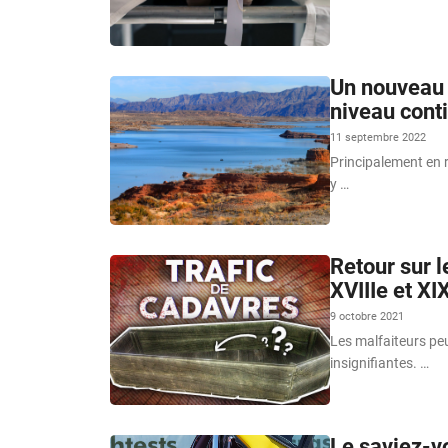
Un nouveau 
niveau cont
11 septembre 2022
Principalement en 
y …
Retour sur l
XVIIIe et XI
9 octobre 2021
Les malfaiteurs peu
insignifiantes. …
Le saviez-v