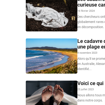
curieuse car
16 février 2024
Des chercheurs ont
globalement rares 
en décomposition.
Le cadavre 
une plage e
4 novembre 2023
Alors qu'il se prom
en Australie, Alex
identifié...
Voici ce qui
23 juillet 2023
Nous allons tous mo
dans notre corps.