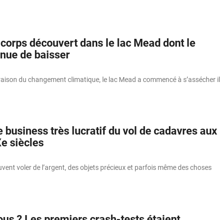
corps découvert dans le lac Mead dont le
inue de baisser
raison du changement climatique, le lac Mead a commencé à s’assécher il
e business très lucratif du vol de cadavres aux
Xe siècles
vent voler de l’argent, des objets précieux et parfois même des choses
ous ? Les premiers crash-tests étaient