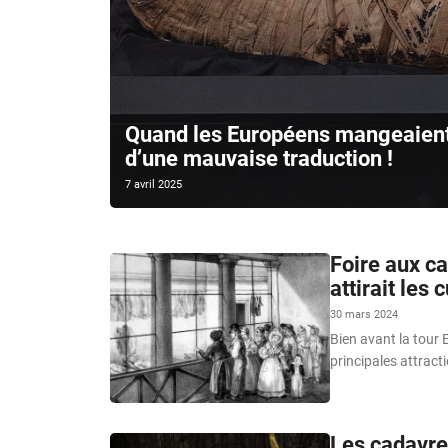
Quand les Européens mangeaient
d’une mauvaise traduction !
7 avril 2025
Foire aux ca
attirait les 
30 mars 2024
Bien avant la tour E
principales attract
Les cadavre