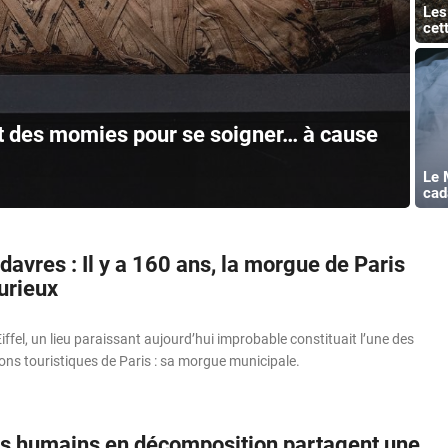
Les
cet
 des momies pour se soigner… à cause
Le 
cad
davres : Il y a 160 ans, la morgue de Paris
curieux
iffel, un lieu paraissant aujourd’hui improbable constituait l’une des
ions touristiques de Paris : sa morgue municipale.
s humains en décomposition partagent une