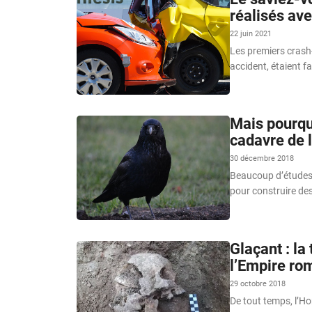
réalisés av
22 juin 2021
Les premiers crash
accident, étaient fa
Mais pourquo
cadavre de 
30 décembre 2018
Beaucoup d’études o
pour construire de
Glaçant : la
l’Empire rom
29 octobre 2018
De tout temps, l’Ho