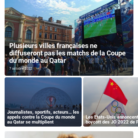
Plusieurs villes françaises ne
diffuseront pas les matchs de la Coupe
du monde au Qatar
7 octobre 2022
Journalistes, sportifs, acteurs… les
appels contre la Coupe du monde
Les États-Unis annoncent
au Qatar se multiplient
boycott des JO 2022 de 