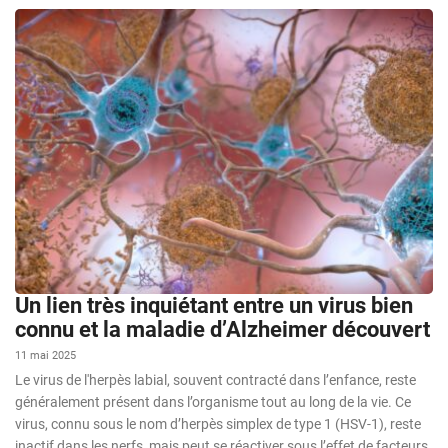
Un lien très inquiétant entre un virus bien
connu et la maladie d’Alzheimer découvert
11 mai 2025
Le virus de l'herpès labial, souvent contracté dans l’enfance, reste
généralement présent dans l’organisme tout au long de la vie. Ce
virus, connu sous le nom d’herpès simplex de type 1 (HSV-1), reste
inactif dans les nerfs, mais peut se réactiver sous l’effet de facteurs