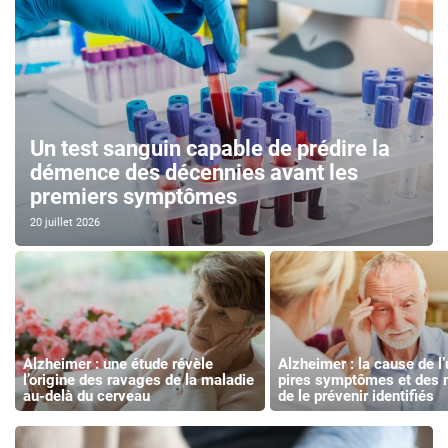
Un test sanguin capable de prédire la
démence des décennies avant les
premiers symptômes
20 juillet 2026
Alzheimer : une étude révèle
Alzheimer : la cause de l
l’origine des ravages de la maladie
pires symptômes et des
au-delà du cerveau
de le prévenir identifiés