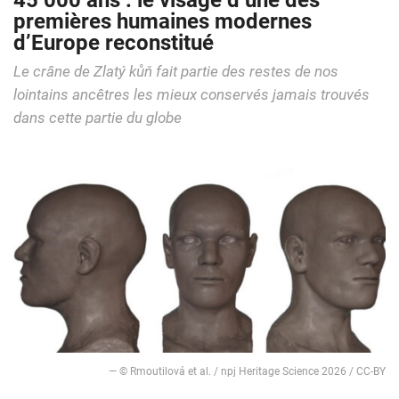
45 000 ans : le visage d’une des
premières humaines modernes
d’Europe reconstitué
Le crâne de Zlatý kůň fait partie des restes de nos
lointains ancêtres les mieux conservés jamais trouvés
dans cette partie du globe
— © Rmoutilová et al. / npj Heritage Science 2026 / CC-BY