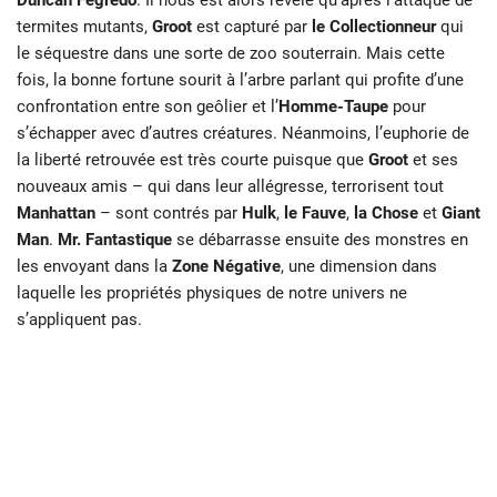
Duncan
Fegredo
. Il nous est alors révélé qu’après l’attaque de
termites mutants,
Groot
est
capturé par
le Collectionneur
qui
le séquestre dans une sorte de zoo souterrain.
Mais cette
fois, la bonne fortune sourit à l’arbre parlant qui profite d’une
confrontation
entre son geôlier et l’
Homme-Taupe
pour
s’échapper avec d’autres créatures.
Néanmoins, l’euphorie de
la liberté retrouvée est très courte puisque que
Groot
et
ses
nouveaux amis – qui dans leur allégresse, terrorisent tout
Manhattan
– sont
contrés par
Hulk
,
le Fauve
,
la Chose
et
Giant
Man
.
Mr. Fantastique
se débarrasse
ensuite des monstres en
les envoyant dans la
Zone Négative
, une dimension dans
laquelle les propriétés physiques de notre univers ne
s’appliquent pas.