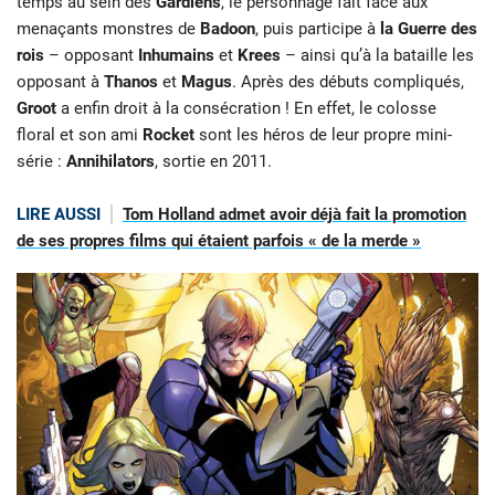
temps au sein des
Gardiens
, le personnage fait face aux
menaçants monstres de
Badoon
, puis participe à
la Guerre des
rois
– opposant
Inhumains
et
Krees
– ainsi qu’à la bataille les
opposant à
Thanos
et
Magus
. Après des débuts compliqués,
Groot
a enfin droit à la consécration ! En effet, le colosse
floral et son ami
Rocket
sont les héros de leur propre mini-
série :
Annihilators
, sortie en 2011.
LIRE AUSSI
Tom Holland admet avoir déjà fait la promotion
de ses propres films qui étaient parfois « de la merde »