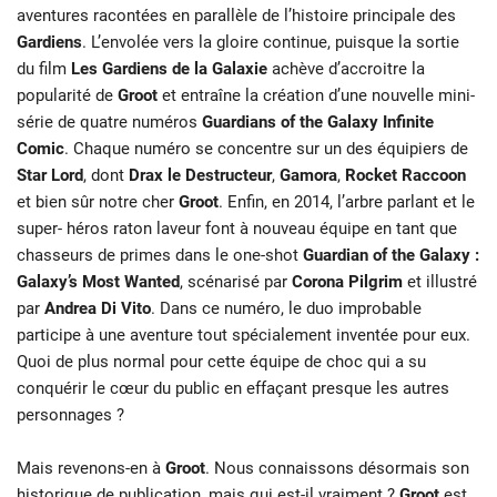
aventures racontées en parallèle de l’histoire principale des
Gardiens
. L’envolée vers la gloire continue, puisque la sortie
du film
Les Gardiens de la Galaxie
achève d’accroitre la
popularité de
Groot
et entraîne la création d’une nouvelle mini-
série de quatre numéros
Guardians of the Galaxy Infinite
Comic
. Chaque numéro se concentre sur un des équipiers de
Star Lord
, dont
Drax
le Destructeur
,
Gamora
,
Rocket Raccoon
et bien sûr notre cher
Groot
. Enfin, en 2014, l’arbre parlant et le
super- héros raton laveur font à nouveau équipe en tant que
chasseurs de primes dans le one-shot
Guardian of the Galaxy :
Galaxy’s Most Wanted
, scénarisé par
Corona Pilgrim
et illustré
par
Andrea Di Vito
. Dans ce numéro, le duo improbable
participe à une aventure tout spécialement inventée pour eux.
Quoi de plus normal pour cette équipe de choc qui a su
conquérir le cœur du public en effaçant presque les autres
personnages ?
Mais revenons-en à
Groot
. Nous connaissons désormais son
historique de publication, mais qui est-il vraiment ?
Groot
est