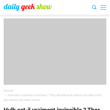
Accueil
Hulk est-il vraiment invincible ? Thor, Wolverine et même Iron Man n’ont
pas réussi à en venir à bout